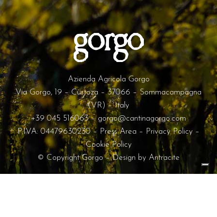
Azienda Agricola Gorgo
Via Gorgo, 19 – Custoza – 37066 – Sommacampagna
(VR) – Italy
+39 045 516063
–
gorgo@cantinagorgo.com
P.IVA: 04479630230 –
Press Area
–
Privacy Policy
–
Cookie Policy
© Copyright Gorgo – Design by
Antracite