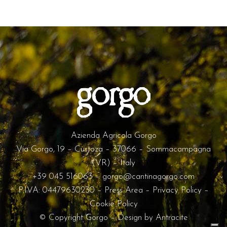
Azienda Agricola Gorgo
Via Gorgo, 19 – Custoza – 37066 – Sommacampagna
(VR) – Italy
+39 045 516063
–
gorgo@cantinagorgo.com
P.IVA: 04479630230 –
Press Area
–
Privacy Policy
–
Cookie Policy
© Copyright Gorgo – Design by
Antracite