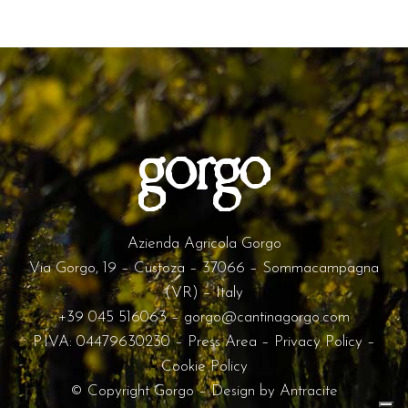
Azienda Agricola Gorgo
Via Gorgo, 19 – Custoza – 37066 – Sommacampagna
(VR) – Italy
+39 045 516063
–
gorgo@cantinagorgo.com
P.IVA: 04479630230 –
Press Area
–
Privacy Policy
–
Cookie Policy
© Copyright Gorgo – Design by
Antracite