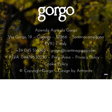
Azienda Agricola Gorgo
Via Gorgo, 19 – Custoza – 37066 – Sommacampagna
(VR) – Italy
+39 045 516063
–
gorgo@cantinagorgo.com
P.IVA: 04479630230 –
Press Area
–
Privacy Policy
–
Cookie Policy
© Copyright Gorgo – Design by
Antracite
Le tue preferenze relative alla privacy